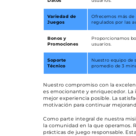
Datos
usuarios.
Variedad de
Ofrecemos más de 8
Juegos
regulados por las 
Bonos y
Proporcionamos bon
Promociones
usuarios.
Soporte
Nuestro equipo de s
Técnico
promedio de 3 minu
Nuestro compromiso con la excelenc
es emocionante y enriquecedor. La 
mejor experiencia posible. La satisf
motivación para continuar mejorand
Como parte integral de nuestra mis
la comunidad en la que operamos. R
prácticas de juego responsable. Es